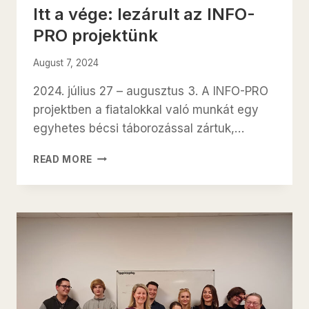
Itt a vége: lezárult az INFO-
PRO projektünk
August 7, 2024
2024. július 27 – augusztus 3. A INFO-PRO
projektben a fiatalokkal való munkát egy
egyhetes bécsi táborozással zártuk,…
ITT
READ MORE
A
VÉGE:
LEZÁRULT
AZ
INFO-
PRO
PROJEKTÜNK