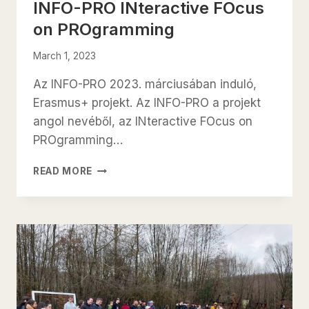
INFO-PRO INteractive FOcus
on PROgramming
March 1, 2023
Az INFO-PRO 2023. márciusában induló,
Erasmus+ projekt. Az INFO-PRO a projekt
angol nevéből, az INteractive FOcus on
PROgramming…
INFO-
READ MORE
PRO
INTERACTIVE
FOCUS
ON
PROGRAMMING