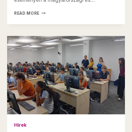
MEGRENDEZÉSRE
READ MORE
KERÜLT
AZ
INFO-
PRO
NEMZETKÖZI
TALÁLKOZÓ
Hírek